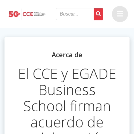
Saltar
al
contenido
Acerca de
El CCE y EGADE
Business
School firman
acuerdo de