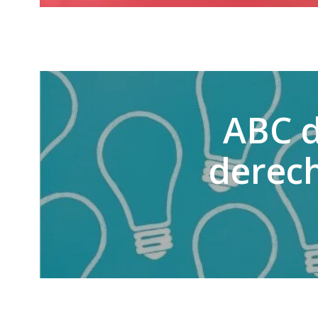
ABC d
derec