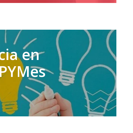
cia en
 PYMes