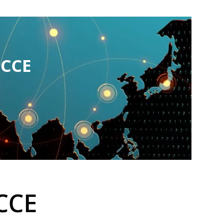
CCE
 CCE