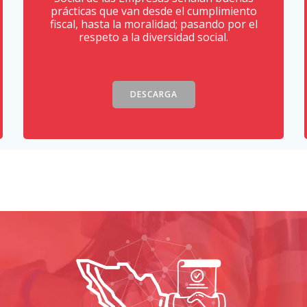
prácticas que van desde el cumplimiento
fiscal, hasta la moralidad; pasando por el
respeto a la diversidad social.
DESCARGA