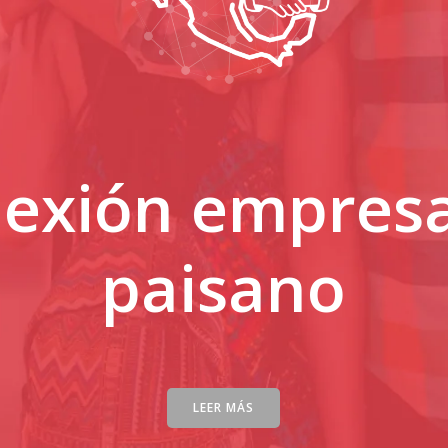
exión empresa
paisano
LEER MÁS