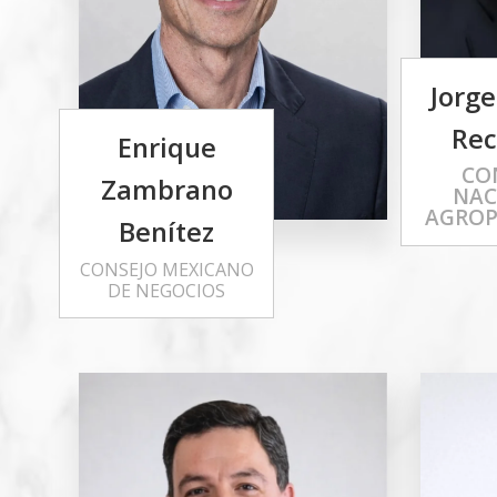
Jorge
Rec
Enrique
CO
Zambrano
NAC
AGROP
Benítez
CONSEJO MEXICANO
DE NEGOCIOS