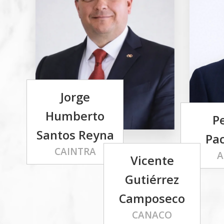
Jorge
Humberto
P
Santos Reyna
Pa
CAINTRA
A
Vicente
Gutiérrez
Camposeco
CANACO