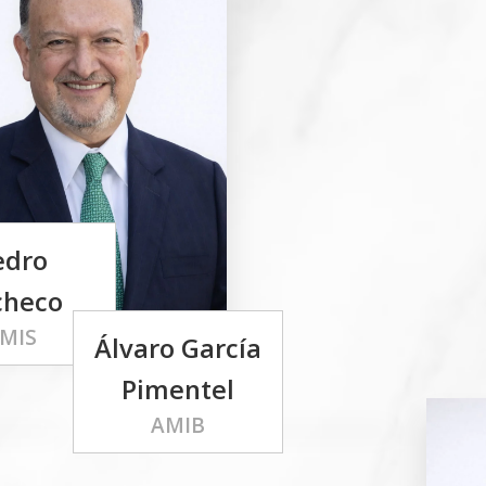
edro
checo
MIS
Álvaro García
Pimentel
AMIB