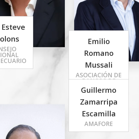
 Esteve
olons
Emilio
NSEJO
Romano
IONAL
ECUARIO
Mussali
ASOCIACIÓN DE
BANCOS DE
MÉXICO
Guillermo
Zamarripa
Escamilla
AMAFORE