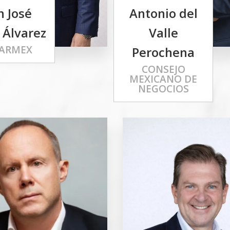
n José
Antonio del
 Álvarez
Valle
ARMEX
Perochena
CONSEJO
MEXICANO DE
NEGOCIOS