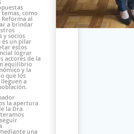
s
opuestas
s temas, como
a Reforma al
ar a brindar
estros
s y socios
 es un pilar
tar estos
ncial lograr
s actores de la
n equilibrio
nómico y la
do que los
 lleguen a
población.
nador
s la apertura
e la Dra.
iteramos
seguir
a
 mediante una