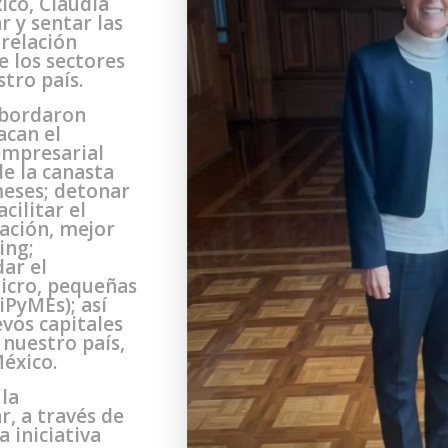
ico, Claudia
 y sentar las
 relación
e los sectores
tro país.
abordaron
acan el
empresarial
de la canasta
meses; detonar
cilitar el
ación, mejor
ing;
ar el
micro, pequeñas
PyMEs); así
vos capitales
 nuestro país,
éxico.
la
, a través de
 iniciativa