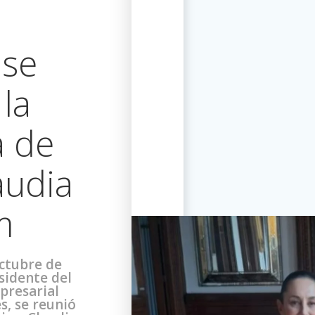
 se
la
a de
audia
m
octubre de
esidente del
presarial
s, se reunió