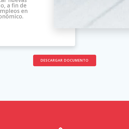
car nuevas
, a fin de
empleos en
conómico.
DESCARGAR DOCUMENTO