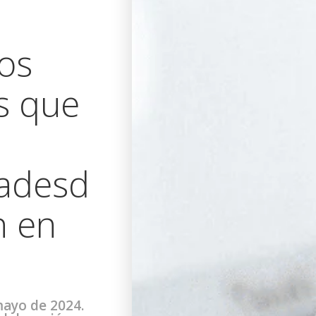
os
s que
adesd
n en
mayo de 2024.