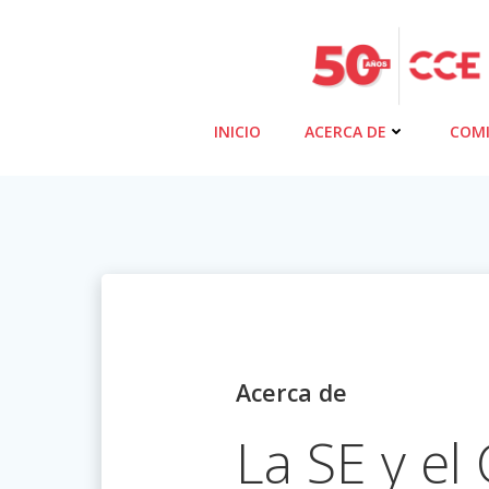
Saltar
al
contenido
INICIO
ACERCA DE
COMI
Acerca de
La SE y el