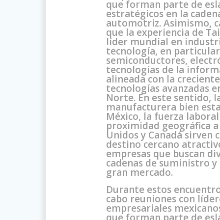
que forman parte de es
estratégicos en la caden
automotriz. Asimismo, c
que la experiencia de T
líder mundial en industr
tecnología, en particula
semiconductores, electr
tecnologías de la inform
alineada con la crecien
tecnologías avanzadas e
Norte. En este sentido, l
manufacturera bien esta
México, la fuerza laboral 
proximidad geográfica a
Unidos y Canadá sirven
destino cercano atractiv
empresas que buscan dive
cadenas de suministro y 
gran mercado.
Durante estos encuentros
cabo reuniones con líder
empresariales mexicano
que forman parte de es