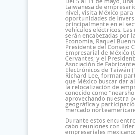
Del 5 al 11 de mayo, una
taiwanesa de empresario
nivel, visita México para
oportunidades de invers
principalmente en el sec
vehículos eléctricos. Las
serán encabezadas por la
Economía, Raquel Buenro
Presidente del Consejo 
Empresarial de México (C
Cervantes; y el President
Asociación de Fabricantes
Electrónicos de Taiwán 
Richard Lee, forman par
que México buscar dar a
la relocalización de emp
conocido como “nearshor
aprovechando nuestra p
geográfica y participació
mercado norteamerican
Durante estos encuentros
cabo reuniones con líder
empresariales mexicano