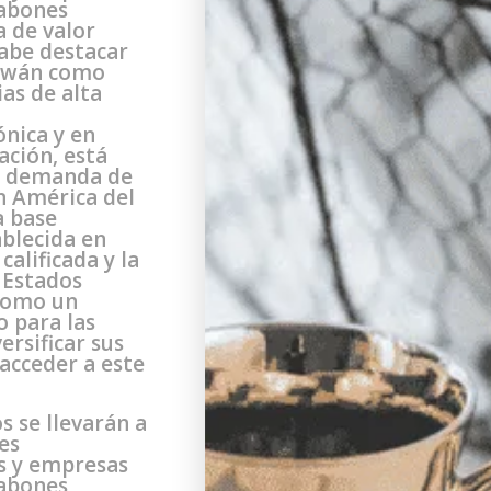
labones
a de valor
abe destacar
aiwán como
ias de alta
r
ónica y en
ación, está
te demanda de
n América del
a base
blecida en
calificada y la
 Estados
 como un
o para las
rsificar sus
acceder a este
 se llevarán a
es
s y empresas
labones