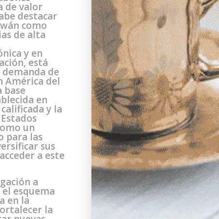
a de valor
abe destacar
aiwán como
ias de alta
r
ónica y en
ación, está
te demanda de
n América del
a base
blecida en
calificada y la
 Estados
 como un
o para las
rsificar sus
acceder a este
egación a
r el esquema
a en la
ortalecer la