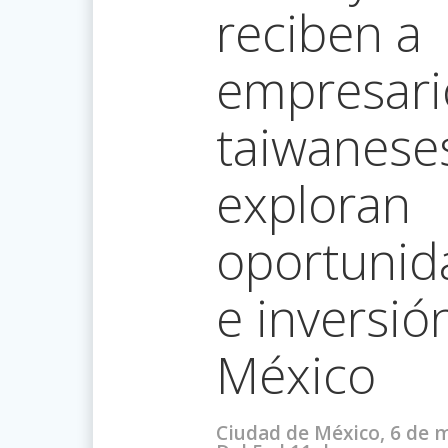
reciben a
empresari
taiwanese
exploran
oportunid
e inversió
México
Ciudad de México, 6 de 