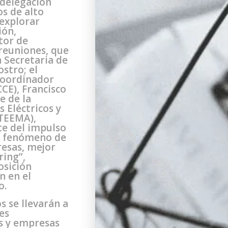
 delegación
s de alto
 explorar
ión,
tor de
 reuniones, que
 Secretaria de
stro; el
Coordinador
CE), Francisco
e de la
 Eléctricos y
(TEEMA),
te del impulso
l fenómeno de
resas, mejor
ing”,
osición
n en el
o.
 se llevarán a
es
s y empresas